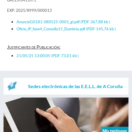
GA/23/041.09.1
EXP: 2025/X999/000013
AnuncioG0181-080525-0001_gl.pdf
(PDF-367,88 kb )
Oficio_IP_fase4_Concello15_Dumbria.pdf
(PDF-145,76 kb )
Justificantes de Publicación:
21/05/25 13:00:05
(PDF-73,01 kb )
Sedes electrónicas de las E.E.L.L. de A Coruña
Mis gestiones