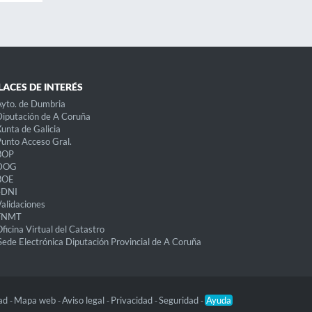
LACES DE INTERÉS
yto. de Dumbria
iputación de A Coruña
unta de Galicia
unto Acceso Gral.
BOP
DOG
BOE
eDNI
alidaciones
FNMT
ficina Virtual del Catastro
Sede Electrónica Diputación Provincial de A Coruña
dad
Mapa web
Aviso legal
Privacidad
Seguridad
Ayuda
-
-
-
-
-