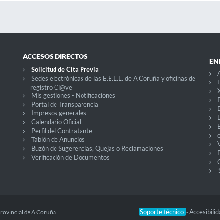
ACCESOS DIRECTOS
EN
Solicitud de Cita Previa
A
Sedes electrónicas de las E.E.L.L. de A Coruña y oficinas de
D
registro Cl@ve
X
Mis gestiones - Notificaciones
P
Portal de Transparencia
Impresos generales
Calendario Oficial
Perfil del Contratante
Tablón de Anuncios
V
Buzón de Sugerencias, Quejas o Reclamaciones
Verificación de Documentos
O
Soporte técnico
Accesibili
Provincial de A Coruña
-