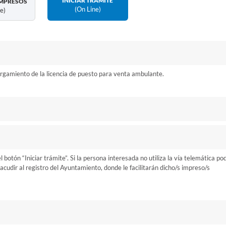
INICIAR TRÁMITE
MPRESOS
(on Line)
ne)
rgamiento de la licencia de puesto para venta ambulante.
otón “Iniciar trámite”. Si la persona interesada no utiliza la vía telemática po
cudir al registro del Ayuntamiento, donde le facilitarán dicho/s impreso/s