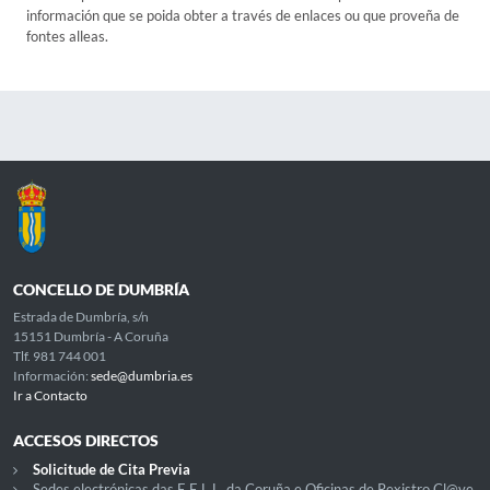
información que se poida obter a través de enlaces ou que proveña de
fontes alleas.
CONCELLO DE DUMBRÍA
Estrada de Dumbría, s/n
15151 Dumbría - A Coruña
Tlf. 981 744 001
Información:
sede@dumbria.es
Ir a Contacto
ACCESOS DIRECTOS
Solicitude de Cita Previa
Sedes electrónicas das E.E.L.L. da Coruña e Oficinas de Rexistro Cl@ve