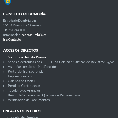
CONCELLO DE DUMBRÍA
Estrada de Dumbría, s/n
15151 Dumbría - A Coruña
Tlf. 981 744 001
Información:
sede@dumbria.es
Ir a Contacto
ACCESOS DIRECTOS
Solicitude de Cita Previa
Sedes electrónicas das E.E.L.L. da Coruña e Oficinas de Rexistro Cl@ve
As miñas xestións - Notificacións
Portal de Transparencia
Impresos xerais
Calendario Oficial
Perfil do Contratante
Taboleiro de Anuncios
Buzón de Suxerencias, Queixas ou Reclamacións
Verificación de Documentos
ENLACES DE INTERESE
Concello de Dumbria