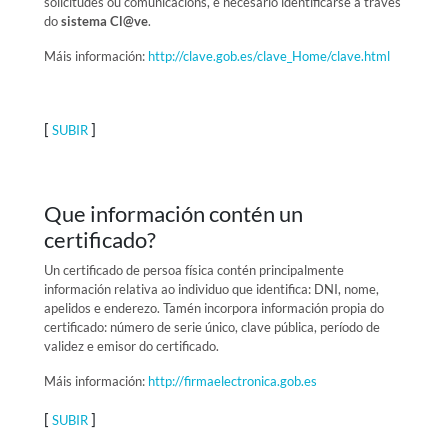
solicitudes ou comunicacións, é necesario identificarse a través
do
sistema Cl@ve
.
Máis información:
http://clave.gob.es/clave_Home/clave.html
[
]
SUBIR
Que información contén un
certificado?
Un certificado de persoa física contén principalmente
información relativa ao individuo que identifica: DNI, nome,
apelidos e enderezo. Tamén incorpora información propia do
certificado: número de serie único, clave pública, período de
validez e emisor do certificado.
Máis información:
http://firmaelectronica.gob.es
[
]
SUBIR