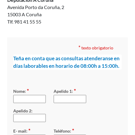
Avenida Porto da Coruña, 2
15003 A Coruña
Tlf. 981 41 55 55
*
texto obrigatorio
Teña en conta que as consultas atenderanse en
días laborables en horario de 08:00h a 15:00h.
*
*
Nome:
Apelido 1:
Apelido 2:
*
*
E- mail:
Teléfono: