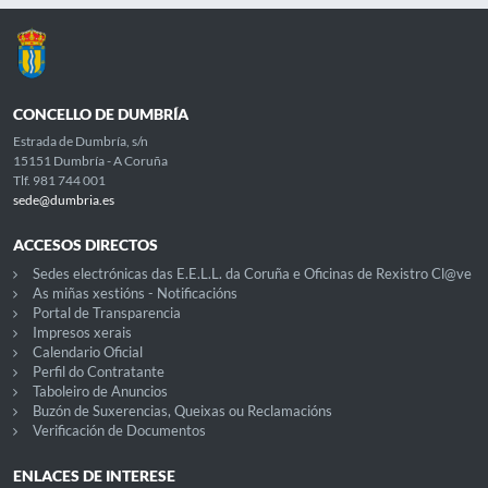
CONCELLO DE DUMBRÍA
Estrada de Dumbría, s/n
15151 Dumbría - A Coruña
Tlf. 981 744 001
sede@dumbria.es
ACCESOS DIRECTOS
Sedes electrónicas das E.E.L.L. da Coruña e Oficinas de Rexistro Cl@ve
As miñas xestións - Notificacións
Portal de Transparencia
Impresos xerais
Calendario Oficial
Perfil do Contratante
Taboleiro de Anuncios
Buzón de Suxerencias, Queixas ou Reclamacións
Verificación de Documentos
ENLACES DE INTERESE