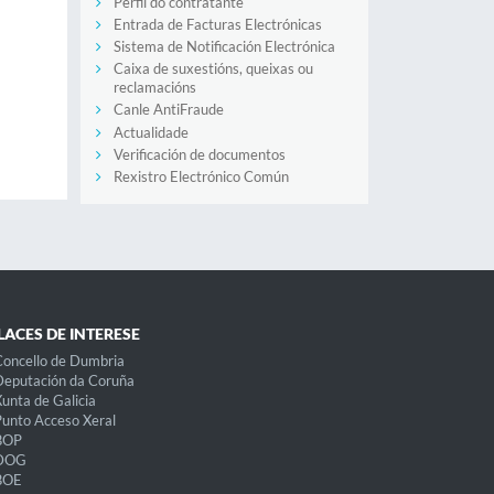
Perfil do contratante
Entrada de Facturas Electrónicas
Sistema de Notificación Electrónica
Caixa de suxestións, queixas ou
reclamacións
Canle AntiFraude
Actualidade
Verificación de documentos
Rexistro Electrónico Común
LACES DE INTERESE
oncello de Dumbria
eputación da Coruña
unta de Galicia
unto Acceso Xeral
BOP
DOG
BOE