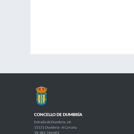
CONCELLO DE DUMBRÍA
Estrada de Dumbría, s/n
15151 Dumbría - A Coruña
Tlf. 981 744 001