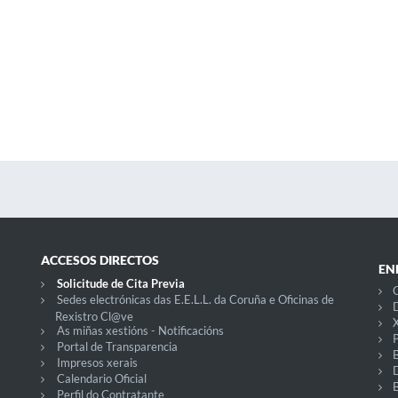
ACCESOS DIRECTOS
EN
Solicitude de Cita Previa
C
Sedes electrónicas das E.E.L.L. da Coruña e Oficinas de
D
Rexistro Cl@ve
X
As miñas xestións - Notificacións
P
Portal de Transparencia
Impresos xerais
Calendario Oficial
Perfil do Contratante