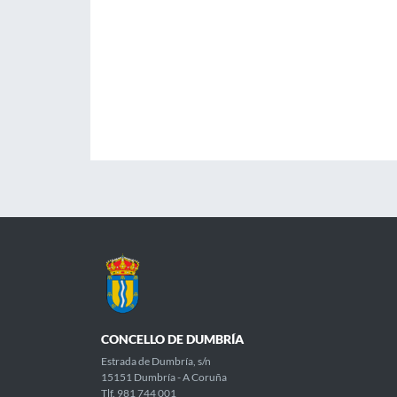
CONCELLO DE DUMBRÍA
Estrada de Dumbría, s/n
15151 Dumbría - A Coruña
Tlf. 981 744 001