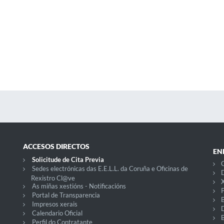
ACCESOS DIRECTOS
EN
Solicitude de Cita Previa
C
Sedes electrónicas das E.E.L.L. da Coruña e Oficinas de
D
Rexistro Cl@ve
X
As miñas xestións - Notificacións
P
Portal de Transparencia
Impresos xerais
Calendario Oficial
Perfil do Contratante