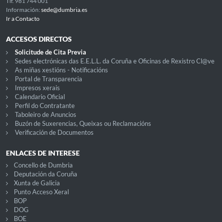
Tlf. 981 744 001
Información:
sede@dumbria.es
Ir a Contacto
ACCESOS DIRECTOS
Solicitude de Cita Previa
Sedes electrónicas das E.E.L.L. da Coruña e Oficinas de Rexistro Cl@ve
As miñas xestións - Notificacións
Portal de Transparencia
Impresos xerais
Calendario Oficial
Perfil do Contratante
Taboleiro de Anuncios
Buzón de Suxerencias, Queixas ou Reclamacións
Verificación de Documentos
ENLACES DE INTERESE
Concello de Dumbria
Deputación da Coruña
Xunta de Galicia
Punto Acceso Xeral
BOP
DOG
BOE