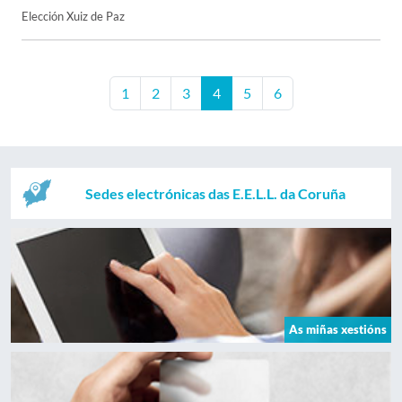
Elección Xuiz de Paz
1
2
3
4
5
6
Sedes electrónicas das E.E.L.L. da Coruña
As miñas xestións